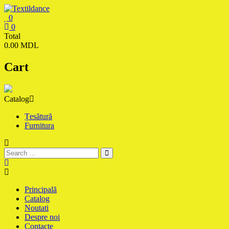
Skip
to
0
content
Textildance.md
0
Total
0.00 MDL
Cart
Catalog
Țesătură
Furnitura
Principală
Catalog
Noutati
Despre noi
Contacte