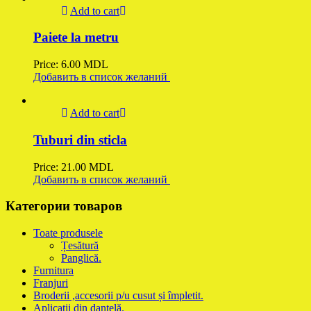
Add to cart
Paiete la metru
Price:
6.00
MDL
Добавить в список желаний
Add to cart
Tuburi din sticla
Price:
21.00
MDL
Добавить в список желаний
Категории товаров
Toate produsele
Țesătură
Panglică.
Furnitura
Franjuri
Broderii ,accesorii p/u cusut și împletit.
Aplicații din dantelă.