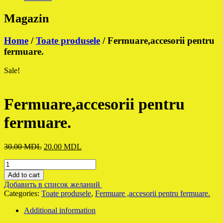
Magazin
Home
/
Toate produsele
/ Fermuare,accesorii pentru
fermuare.
Sale!
Fermuare,accesorii pentru
fermuare.
Original
Current
30.00
MDL
20.00
MDL
price
price
Fermuare,accesorii
was:
is:
pentru
30.00 MDL.
20.00 MDL.
Add to cart
fermuare.
Добавить в список желаний
quantity
Categories:
Toate produsele
,
Fermuare ,accesorii pentru fermuare.
Additional information