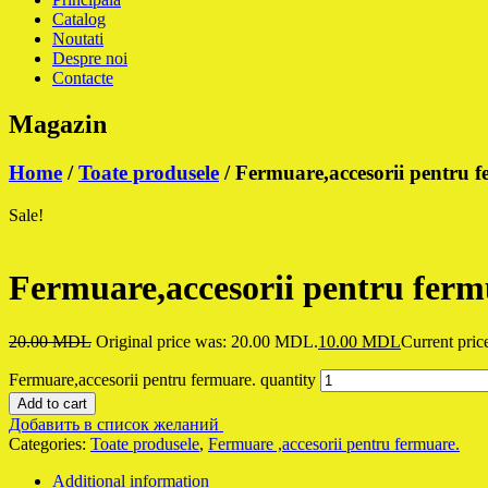
Catalog
Noutati
Despre noi
Contacte
Magazin
Home
/
Toate produsele
/ Fermuare,accesorii pentru f
Sale!
Fermuare,accesorii pentru ferm
20.00
MDL
Original price was: 20.00 MDL.
10.00
MDL
Current pric
Fermuare,accesorii pentru fermuare. quantity
Add to cart
Добавить в список желаний
Categories:
Toate produsele
,
Fermuare ,accesorii pentru fermuare.
Additional information