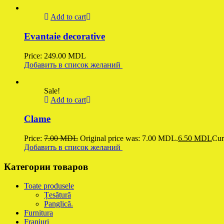
Add to cart
Evantaie decorative
Price:
249.00
MDL
Добавить в список желаний
Sale!
Add to cart
Clame
Price:
7.00
MDL
Original price was: 7.00 MDL.
6.50
MDL
Cur
Добавить в список желаний
Категории товаров
Toate produsele
Țesătură
Panglică.
Furnitura
Franjuri