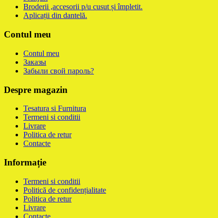
Broderii ,accesorii p/u cusut și împletit.
Aplicații din dantelă.
Contul meu
Contul meu
Заказы
Забыли свой пароль?
Despre magazin
Tesatura si Furnitura
Termeni si conditii
Livrare
Politica de retur
Contacte
Informație
Termeni si conditii
Politică de confidențialitate
Politica de retur
Livrare
Contacte