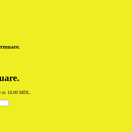
ermuare.
uare.
e is: 10.00 MDL.