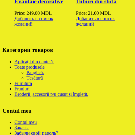
Evantaie decorative
Tuburi din sticla
Price:
249.00
MDL
Price:
21.00
MDL
Добавить в список
Добавить в список
желаний
желаний
Категории товаров
Aplicații din dantelă.
Toate produsele
Panglică.
Țesătură
Furnitura
Franjuri
Broderii ,accesorii p/u cusut și împletit.
Contul meu
Contul meu
Заказы
Забыли свой пароль?