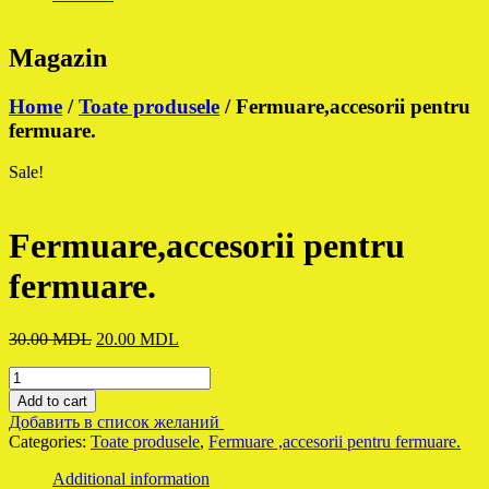
Magazin
Home
/
Toate produsele
/ Fermuare,accesorii pentru
fermuare.
Sale!
Fermuare,accesorii pentru
fermuare.
Original
Current
30.00
MDL
20.00
MDL
price
price
Fermuare,accesorii
was:
is:
pentru
30.00 MDL.
20.00 MDL.
Add to cart
fermuare.
Добавить в список желаний
quantity
Categories:
Toate produsele
,
Fermuare ,accesorii pentru fermuare.
Additional information