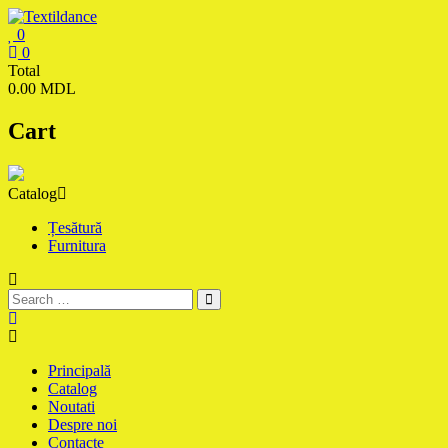
Skip
to
0
content
Textildance.md
0
Total
0.00 MDL
Cart
Catalog
Țesătură
Furnitura
Principală
Catalog
Noutati
Despre noi
Contacte