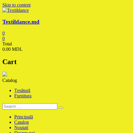
Skip to content
Textildance.md
0
0
Total
0.00 MDL
Cart
Catalog
Țesătură
Furnitura
Principală
Catalog
Noutati
Despre noi