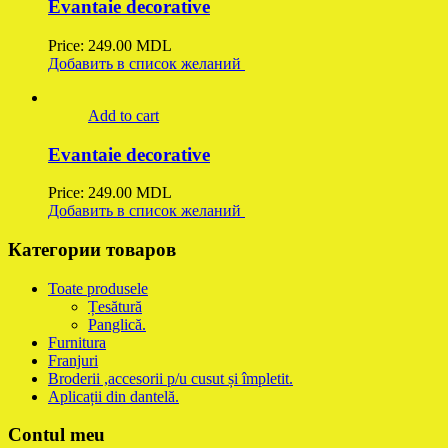
Evantaie decorative
Price:
249.00
MDL
Добавить в список желаний
Add to cart
Evantaie decorative
Price:
249.00
MDL
Добавить в список желаний
Категории товаров
Toate produsele
Țesătură
Panglică.
Furnitura
Franjuri
Broderii ,accesorii p/u cusut și împletit.
Aplicații din dantelă.
Contul meu