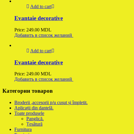
Add to cart
Evantaie decorative
Price:
249.00
MDL
Добавить в список желаний
Add to cart
Evantaie decorative
Price:
249.00
MDL
Добавить в список желаний
Категории товаров
Broderii ,accesorii p/u cusut și împletit.
Aplicații din dantelă.
Toate produsele
Panglică.
Țesătură
Furnitura