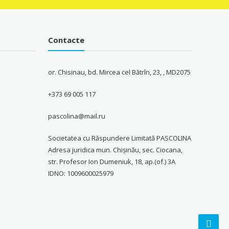
Contacte
or. Chisinau, bd. Mircea cel Bătrîn, 23, , MD2075
+373 69 005 117
pascolina@mail.ru
Societatea cu Răspundere Limitată PASCOLINA
Adresa juridica mun. Chişinău, sec. Ciocana,
str. Profesor Ion Dumeniuk, 18, ap.(of.) 3A
IDNO: 1009600025979