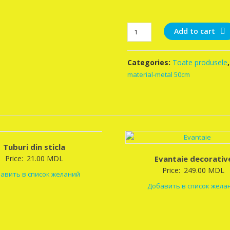
Fermuare,accesorii
Add to cart
pentru
fermuare.
Categories:
Toate produsele
quantity
material-metal 50cm
Tuburi din sticla
Price:
21.00
MDL
Evantaie decorativ
Price:
249.00
MDL
авить в список желаний
Добавить в список жела