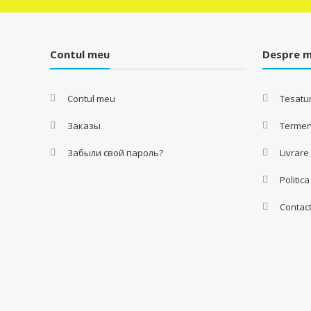
Contul meu
Despre m
Contul meu
Tesatur
Заказы
Termeni
Забыли свой пароль?
Livrare
Politic
Contac