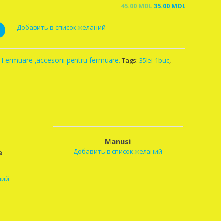
Original
Current
45.00
MDL
35.00
MDL
price
price
Добавить в список желаний
was:
is:
45.00 MDL.
35.00 MDL.
,
Fermuare ,accesorii pentru fermuare.
Tags:
35lei-1buc
,
Manusi
Добавить в список желаний
e
ний