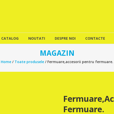
CATALOG
NOUTATI
DESPRE NOI
CONTACTE
MAGAZIN
Home
/
Toate produsele
/ Fermuare,accesorii pentru fermuare.
Fermuare,acc
Fermuare.