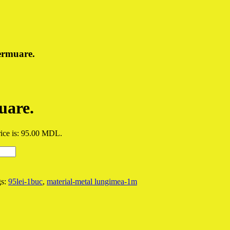
ermuare.
uare.
rice is: 95.00 MDL.
gs:
95lei-1buc
,
material-metal lungimea-1m