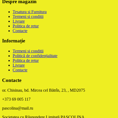
Despre magazin
Tesatura si Furnitura
Termeni si conditii
Livrare
Politica de retur
Contacte
Informație
Termeni si conditii
Politică de confidențialitate
Politica de retur
Livrare
Contacte
Contacte
or. Chisinau, bd. Mircea cel Bătrîn, 23, , MD2075
+373 69 005 117
pascolina@mail.ru
Societatea cu Răspundere Limitată PASCOLINA