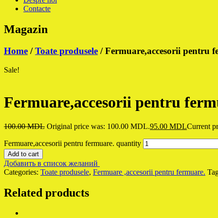
Contacte
Magazin
Home
/
Toate produsele
/ Fermuare,accesorii pentru f
Sale!
Fermuare,accesorii pentru ferm
100.00
MDL
Original price was: 100.00 MDL.
95.00
MDL
Current p
Fermuare,accesorii pentru fermuare. quantity
Add to cart
Добавить в список желаний
Categories:
Toate produsele
,
Fermuare ,accesorii pentru fermuare.
Ta
Related products