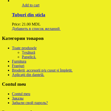
Add to cart
Tuburi din sticla
Price:
21.00
MDL
Добавить в список желаний
Категории товаров
Toate produsele
Țesătură
Panglică.
Furnitura
Franjuri
Broderii ,accesorii p/u cusut și împletit.
Aplicații din dantelă.
Contul meu
Contul meu
Заказы
Забыли свой пароль?