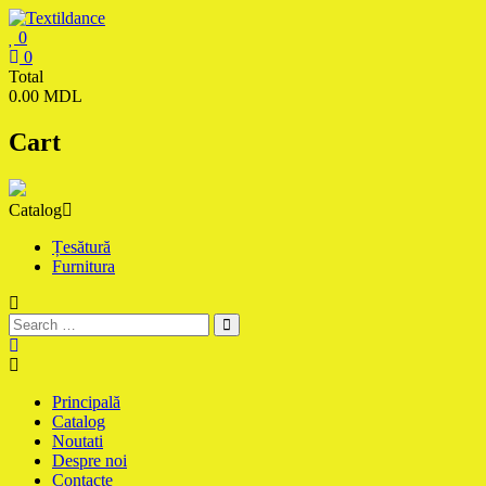
Skip
to
0
content
Textildance.md
0
Total
0.00 MDL
Cart
Catalog
Țesătură
Furnitura
Principală
Catalog
Noutati
Despre noi
Contacte