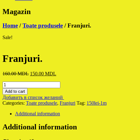
Magazin
Home
/
Toate produsele
/ Franjuri.
Sale!
Franjuri.
Original
Current
160.00
MDL
150.00
MDL
price
price
Franjuri.
was:
is:
quantity
160.00 MDL.
150.00 MDL.
Add to cart
Добавить в список желаний
Categories:
Toate produsele
,
Franjuri
Tag:
150lei-1m
Additional information
Additional information