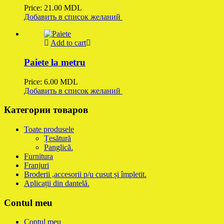
Price:
21.00
MDL
Добавить в список желаний
Add to cart
Paiete la metru
Price:
6.00
MDL
Добавить в список желаний
Категории товаров
Toate produsele
Țesătură
Panglică.
Furnitura
Franjuri
Broderii ,accesorii p/u cusut și împletit.
Aplicații din dantelă.
Contul meu
Contul meu