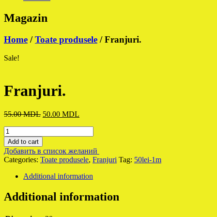
Magazin
Home
/
Toate produsele
/ Franjuri.
Sale!
Franjuri.
Original
Current
55.00
MDL
50.00
MDL
price
price
Franjuri.
was:
is:
quantity
55.00 MDL.
50.00 MDL.
Add to cart
Добавить в список желаний
Categories:
Toate produsele
,
Franjuri
Tag:
50lei-1m
Additional information
Additional information