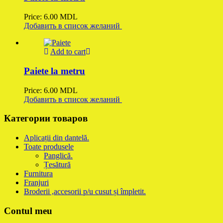
Price:
6.00
MDL
Добавить в список желаний
Add to cart
Paiete la metru
Price:
6.00
MDL
Добавить в список желаний
Категории товаров
Aplicații din dantelă.
Toate produsele
Panglică.
Țesătură
Furnitura
Franjuri
Broderii ,accesorii p/u cusut și împletit.
Contul meu