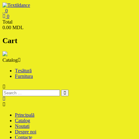
Skip
to
0
content
Textildance.md
0
Total
0.00 MDL
Cart
Catalog
Țesătură
Furnitura
Principală
Catalog
Noutati
Despre noi
Contacte