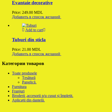
Evantaie decorative
Price:
249.00
MDL
Добавить в список желаний
Add to cart
Tuburi din sticla
Price:
21.00
MDL
Добавить в список желаний
Категории товаров
Toate produsele
Țesătură
Panglică.
Furnitura
Franjuri
Broderii ,accesorii p/u cusut și împletit.
Aplicații din dantelă.