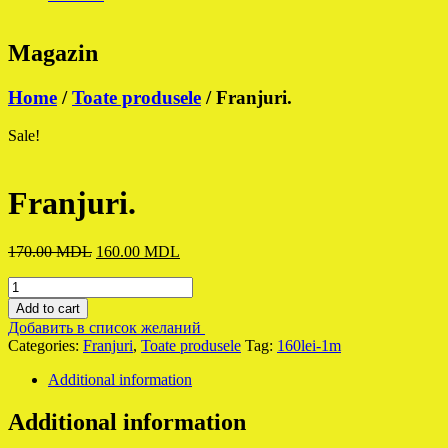
Magazin
Home
/
Toate produsele
/ Franjuri.
Sale!
Franjuri.
Original
Current
170.00
MDL
160.00
MDL
price
price
Franjuri.
was:
is:
quantity
170.00 MDL.
160.00 MDL.
Add to cart
Добавить в список желаний
Categories:
Franjuri
,
Toate produsele
Tag:
160lei-1m
Additional information
Additional information