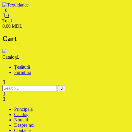
Skip
to
0
content
Textildance.md
0
Total
0.00 MDL
Cart
Catalog
Țesătură
Furnitura
Principală
Catalog
Noutati
Despre noi
Contacte