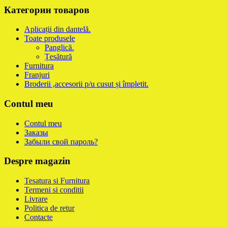
Категории товаров
Aplicații din dantelă.
Toate produsele
Panglică.
Țesătură
Furnitura
Franjuri
Broderii ,accesorii p/u cusut și împletit.
Contul meu
Contul meu
Заказы
Забыли свой пароль?
Despre magazin
Tesatura si Furnitura
Termeni si conditii
Livrare
Politica de retur
Contacte