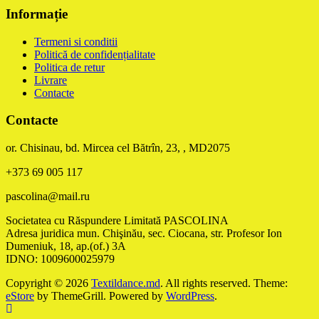
Informație
Termeni si conditii
Politică de confidențialitate
Politica de retur
Livrare
Contacte
Contacte
or. Chisinau, bd. Mircea cel Bătrîn, 23, , MD2075
+373 69 005 117
pascolina@mail.ru
Societatea cu Răspundere Limitată PASCOLINA
Adresa juridica mun. Chişinău, sec. Ciocana, str. Profesor Ion
Dumeniuk, 18, ap.(of.) 3A
IDNO: 1009600025979
Copyright © 2026
Textildance.md
. All rights reserved. Theme:
eStore
by ThemeGrill. Powered by
WordPress
.