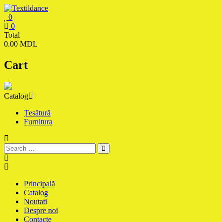
Skip
to
0
content
Textildance.md
0
Total
0.00 MDL
Cart
Catalog
Țesătură
Furnitura
Principală
Catalog
Noutati
Despre noi
Contacte