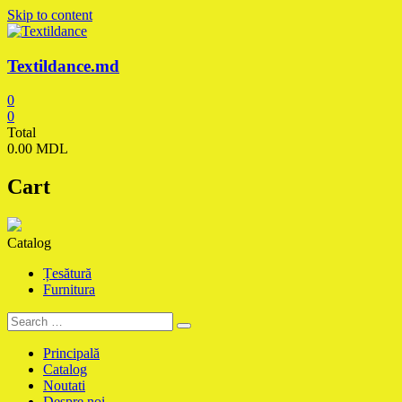
Skip to content
Textildance.md
0
0
Total
0.00 MDL
Cart
Catalog
Țesătură
Furnitura
Principală
Catalog
Noutati
Despre noi