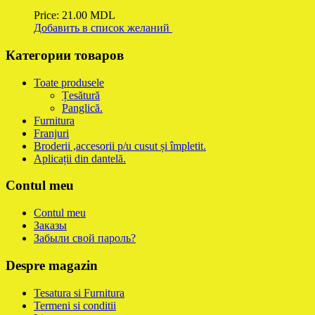
Price:
21.00
MDL
Добавить в список желаний
Категории товаров
Toate produsele
Țesătură
Panglică.
Furnitura
Franjuri
Broderii ,accesorii p/u cusut și împletit.
Aplicații din dantelă.
Contul meu
Contul meu
Заказы
Забыли свой пароль?
Despre magazin
Tesatura si Furnitura
Termeni si conditii