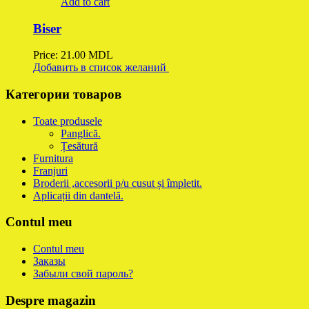
Add to cart
Biser
Price:
21.00
MDL
Добавить в список желаний
Категории товаров
Toate produsele
Panglică.
Țesătură
Furnitura
Franjuri
Broderii ,accesorii p/u cusut și împletit.
Aplicații din dantelă.
Contul meu
Contul meu
Заказы
Забыли свой пароль?
Despre magazin