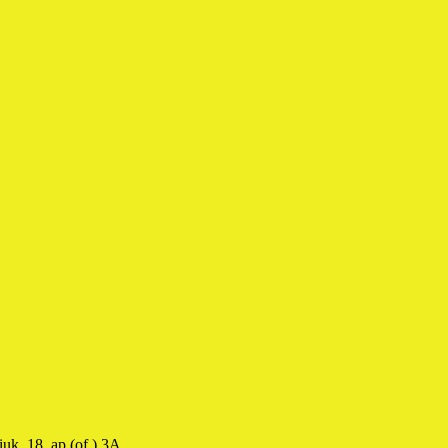
uk, 18, ap.(of.) 3A