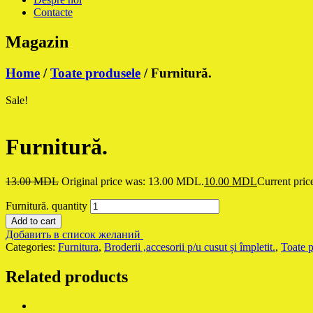
Contacte
Magazin
Home
/
Toate produsele
/ Furnitură.
Sale!
Furnitură.
13.00
MDL
Original price was: 13.00 MDL.
10.00
MDL
Current pric
Furnitură. quantity
Add to cart
Добавить в список желаний
Categories:
Furnitura
,
Broderii ,accesorii p/u cusut și împletit.
,
Toate 
Related products