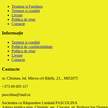
Tesatura si Furnitura
Termeni si conditii
Livrare
Politica de retur
Contacte
Informație
Termeni si conditii
Politică de confidențialitate
Politica de retur
Livrare
Contacte
Contacte
or. Chisinau, bd. Mircea cel Bătrîn, 23, , MD2075
+373 69 005 117
pascolina@mail.ru
Societatea cu Răspundere Limitată PASCOLINA
Adresa juridica mun. Chişinău, sec. Ciocana, str. Profesor Ion Dumeni