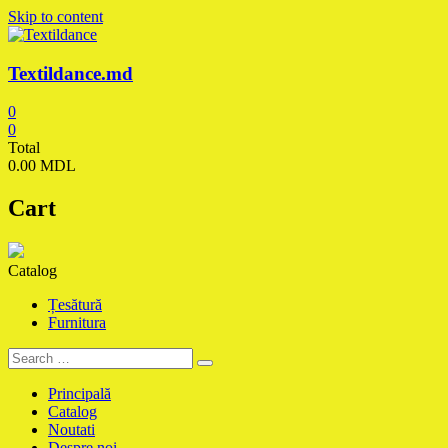
Skip to content
Textildance.md
0
0
Total
0.00 MDL
Cart
Catalog
Țesătură
Furnitura
Principală
Catalog
Noutati
Despre noi