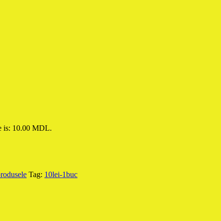
e is: 10.00 MDL.
produsele
Tag:
10lei-1buc