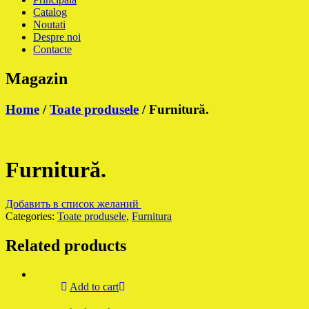
Catalog
Noutati
Despre noi
Contacte
Magazin
Home
/
Toate produsele
/ Furnitură.
Furnitură.
Добавить в список желаний
Categories:
Toate produsele
,
Furnitura
Related products
Add to cart