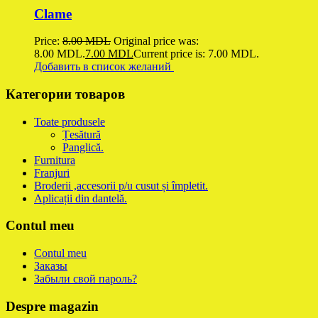
Clame
Price:
8.00
MDL
Original price was:
8.00 MDL.
7.00
MDL
Current price is: 7.00 MDL.
Добавить в список желаний
Категории товаров
Toate produsele
Țesătură
Panglică.
Furnitura
Franjuri
Broderii ,accesorii p/u cusut și împletit.
Aplicații din dantelă.
Contul meu
Contul meu
Заказы
Забыли свой пароль?
Despre magazin