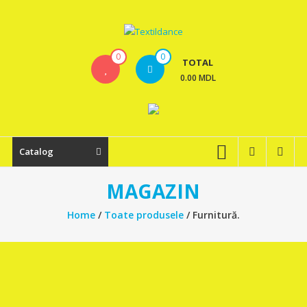
Skip
to
content
Textildance.md
0
0
TOTAL
0.00 MDL
Catalog
MAGAZIN
Home
/
Toate produsele
/ Furnitură.