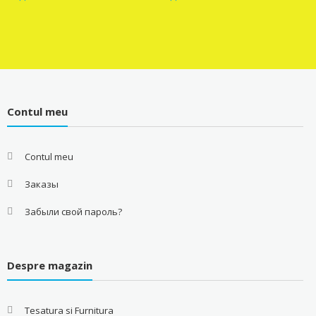
was:
is:
7.00 MDL.
6.5
Contul meu
Contul meu
Заказы
Забыли свой пароль?
Despre magazin
Tesatura si Furnitura