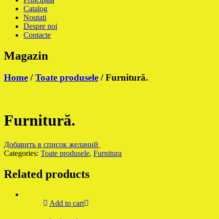
Catalog
Noutati
Despre noi
Contacte
Magazin
Home
/
Toate produsele
/ Furnitură.
Furnitură.
Добавить в список желаний
Categories:
Toate produsele
,
Furnitura
Related products
Add to cart