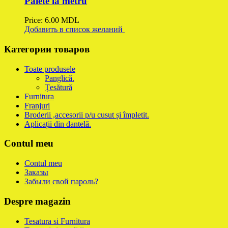
Paiete la metru
Price:
6.00
MDL
Добавить в список желаний
Категории товаров
Toate produsele
Panglică.
Țesătură
Furnitura
Franjuri
Broderii ,accesorii p/u cusut și împletit.
Aplicații din dantelă.
Contul meu
Contul meu
Заказы
Забыли свой пароль?
Despre magazin
Tesatura si Furnitura