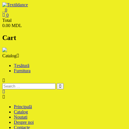
Skip
to
0
content
Textildance.md
0
Total
0.00 MDL
Cart
Catalog
Țesătură
Furnitura
Principală
Catalog
Noutati
Despre noi
Contacte