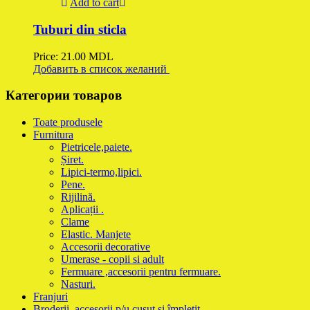
Add to cart
Tuburi din sticla
Price:
21.00
MDL
Добавить в список желаний
Категории товаров
Toate produsele
Furnitura
Pietricele,paiete.
Șiret.
Lipici-termo,lipici.
Pene.
Rijilină.
Aplicații .
Clame
Elastic. Manjete
Accesorii decorative
Umerase - copii si adult
Fermuare ,accesorii pentru fermuare.
Nasturi.
Franjuri
Broderii ,accesorii p/u cusut și împletit.