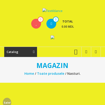
Skip
to
content
Textildance.md
0
0
TOTAL
0.00 MDL
Catalog
MAGAZIN
Home
/
Toate produsele
/ Nasturi.
Sale!