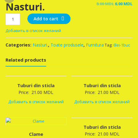
Nasturi.
Original
Cu
8.00
MDL
6.00
MDL
price
pr
Nasturi.
was:
is:
Add to cart
quantity
8.00 MDL.
6.
Добавить в список желаний
Categories:
Nasturi.
,
Toate produsele
,
Furnitura
Tag:
6lei-1buc
Related products
Tuburi din sticla
Tuburi din sticla
Price:
21.00
MDL
Price:
21.00
MDL
Добавить в список желаний
Добавить в список желаний
Tuburi din sticla
Clame
Price:
21.00
MDL