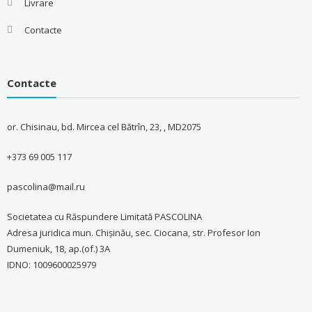
Livrare
Contacte
Contacte
or. Chisinau, bd. Mircea cel Bătrîn, 23, , MD2075
+373 69 005 117
pascolina@mail.ru
Societatea cu Răspundere Limitată PASCOLINA
Adresa juridica mun. Chişinău, sec. Ciocana, str. Profesor Ion
Dumeniuk, 18, ap.(of.) 3A
IDNO: 1009600025979