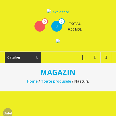
Skip
to
content
Textildance.md
0
0
TOTAL
0.00 MDL
Catalog
MAGAZIN
Home
/
Toate produsele
/ Nasturi.
Sale!