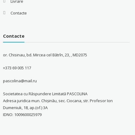
Livrare
Contacte
Contacte
or. Chisinau, bd. Mircea cel Bătrîn, 23, , MD2075
+373 69 005 117
pascolina@mail.ru
Societatea cu Răspundere Limitată PASCOLINA
Adresa juridica mun. Chişinău, sec. Ciocana, str. Profesor Ion
Dumeniuk, 18, ap.(of.) 3A
IDNO: 1009600025979