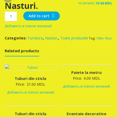
Nasturi.
Original
Cu
15.00
MDL
10.00
MDL
price
pr
Nasturi.
was:
is:
Add to cart
quantity
15.00 MDL.
10
Добавить в список желаний
Categories:
Furnitura
,
Nasturi.
,
Toate produsele
Tag:
10lei-1buc
Related products
Paiete la metru
Tuburi din sticla
Price:
6.00
MDL
Price:
21.00
MDL
Добавить в список желаний
Добавить в список желаний
Tuburi din sticla
Evantaie decorative