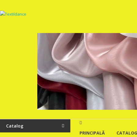
Skip
to
Textildance.md
content
Catalog
PRINCIPALĂ
CATALO