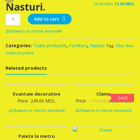
Nasturi.
Original
Cu
15.00
MDL
13.00
MDL
price
pr
Nasturi.
was:
is:
Add to cart
quantity
15.00 MDL.
13
Добавить в список желаний
Categories:
Toate produsele
,
Furnitura
,
Nasturi.
Tag:
13lei-1buc
material-piatră
Related products
Evantaie decorative
Clame
SALE!
Original
Curr
Price:
249.00
MDL
Price:
7.00
MDL
6.50
MDL
price
pric
Добавить в список желаний
Добавить в список желаний
was:
is:
7.00 MDL.
6.5
Paiete la metru