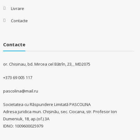
Livrare
Contacte
Contacte
or. Chisinau, bd. Mircea cel Bătrîn, 23, , MD2075
+373 69 005 117
pascolina@mail.ru
Societatea cu Răspundere Limitată PASCOLINA
Adresa juridica mun. Chişinău, sec. Ciocana, str. Profesor Ion
Dumeniuk, 18, ap.(of.) 3A
IDNO: 1009600025979