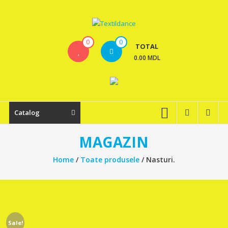
Skip
to
content
Textildance.md
0
0
TOTAL
0.00 MDL
Catalog
MAGAZIN
Home
/
Toate produsele
/ Nasturi.
Sale!