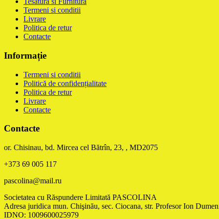
Tesatura si Furnitura
Termeni si conditii
Livrare
Politica de retur
Contacte
Informație
Termeni si conditii
Politică de confidențialitate
Politica de retur
Livrare
Contacte
Contacte
or. Chisinau, bd. Mircea cel Bătrîn, 23, , MD2075
+373 69 005 117
pascolina@mail.ru
Societatea cu Răspundere Limitată PASCOLINA
Adresa juridica mun. Chişinău, sec. Ciocana, str. Profesor Ion Dumeni
IDNO: 1009600025979