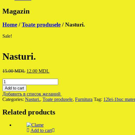
Magazin
Home
/
Toate produsele
/ Nasturi.
Sale!
Nasturi.
Original
Current
15.00
MDL
12.00
MDL
price
price
Nasturi.
was:
is:
quantity
15.00 MDL.
12.00 MDL.
Add to cart
Добавить в список желаний
Categories:
Nasturi.
,
Toate produsele
,
Furnitura
Tag:
12lei-1buc mater
Related products
Add to cart