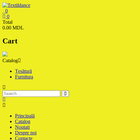
Skip
to
0
content
Textildance.md
0
Total
0.00 MDL
Cart
Catalog
Țesătură
Furnitura
Principală
Catalog
Noutati
Despre noi
Contacte