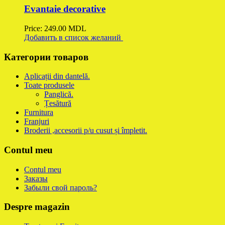
Evantaie decorative
Price:
249.00
MDL
Добавить в список желаний
Категории товаров
Aplicații din dantelă.
Toate produsele
Panglică.
Țesătură
Furnitura
Franjuri
Broderii ,accesorii p/u cusut și împletit.
Contul meu
Contul meu
Заказы
Забыли свой пароль?
Despre magazin