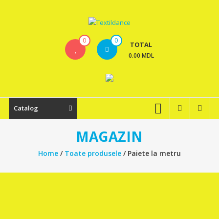
Skip
to
content
Textildance.md
0
0
TOTAL
0.00 MDL
Catalog
MAGAZIN
Home
/
Toate produsele
/ Paiete la metru