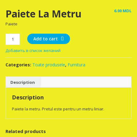
Paiete La Metru
6.00
MDL
Paiete
Paiete
Add to cart
la
Добавить в список желаний
metru
quantity
Categories:
Toate produsele
,
Furnitura
Description
Description
Paiete la metru. Pretul este pentru un metru liniar.
Related products