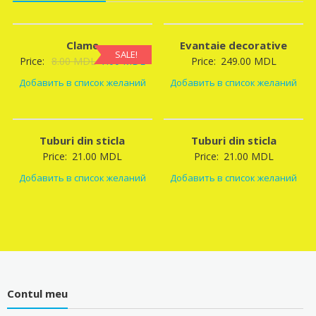
Clame
Evantaie decorative
SALE!
Original
Current
Price:
8.00
MDL
7.00
MDL
Price:
249.00
MDL
price
price
Добавить в список желаний
Добавить в список желаний
was:
is:
8.00 MDL.
7.00 MDL.
Tuburi din sticla
Tuburi din sticla
Price:
21.00
MDL
Price:
21.00
MDL
Добавить в список желаний
Добавить в список желаний
Contul meu