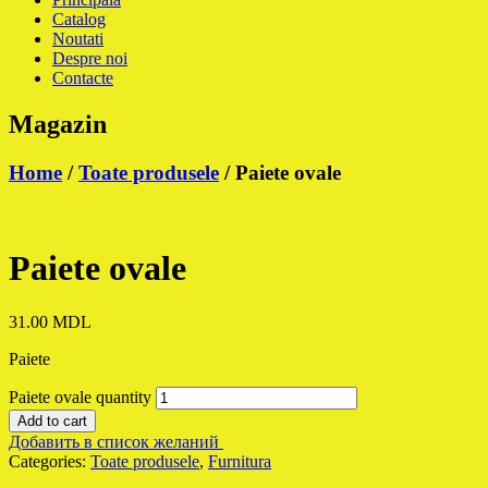
Catalog
Noutati
Despre noi
Contacte
Magazin
Home
/
Toate produsele
/ Paiete ovale
Paiete ovale
31.00
MDL
Paiete
Paiete ovale quantity
Add to cart
Добавить в список желаний
Categories:
Toate produsele
,
Furnitura