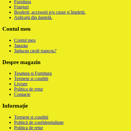
Furnitura
Franjuri
Broderii ,accesorii p/u cusut și împletit.
Aplicații din dantelă.
Contul meu
Contul meu
Заказы
Забыли свой пароль?
Despre magazin
Tesatura si Furnitura
Termeni si conditii
Livrare
Politica de retur
Contacte
Informație
Termeni si conditii
Politică de confidențialitate
Politica de retur