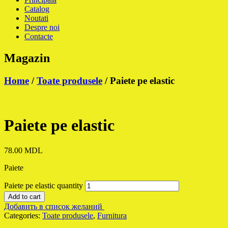
Catalog
Noutati
Despre noi
Contacte
Magazin
Home
/
Toate produsele
/ Paiete pe elastic
Paiete pe elastic
78.00
MDL
Paiete
Paiete pe elastic quantity
Add to cart
Добавить в список желаний
Categories:
Toate produsele
,
Furnitura