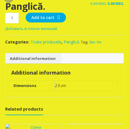
Panglică.
Original
Cu
5.00
MDL
3.00
MDL
price
pr
Panglică.
was:
is:
Add to cart
quantity
5.00 MDL.
3.
Добавить в список желаний
Categories:
Toate produsele
,
Panglică.
Tag:
3lei-1m
Additional information
Additional information
Dimensions
2.5 cm
Related products