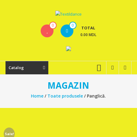
Skip
to
content
Textildance.md
0
0
TOTAL
0.00 MDL
Catalog
MAGAZIN
Home
/
Toate produsele
/ Panglică.
Sale!