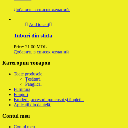
Добавить в список желаний
Add to cart
Tuburi din sticla
Price:
21.00
MDL
Добавить в список желаний
Категории товаров
Toate produsele
Țesătură
Panglică.
Furnitura
Franjuri
Broderii ,accesorii p/u cusut și împletit.
Aplicații din dantelă.
Contul meu
Contul meu