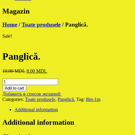
Magazin
Home
/
Toate produsele
/ Panglică.
Sale!
Panglică.
Original
Current
10.00
MDL
8.00
MDL
price
price
Panglică.
was:
is:
quantity
10.00 MDL.
8.00 MDL.
Add to cart
Добавить в список желаний
Categories:
Toate produsele
,
Panglică.
Tag:
8lei-1m
Additional information
Additional information