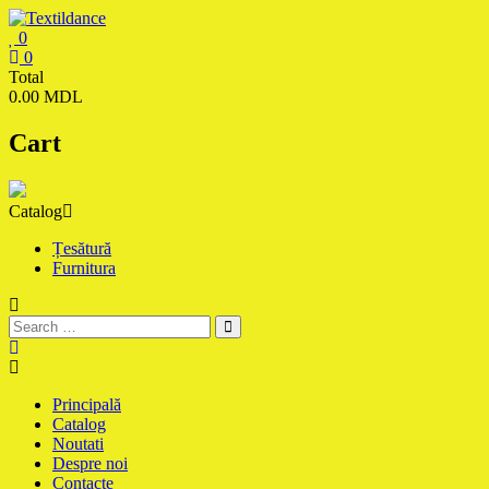
Skip
to
0
content
Textildance.md
0
Total
0.00 MDL
Cart
Catalog
Țesătură
Furnitura
Principală
Catalog
Noutati
Despre noi
Contacte