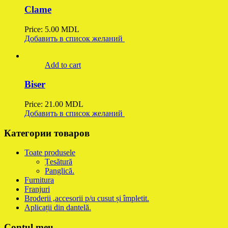
Clame
Price:
5.00
MDL
Добавить в список желаний
Add to cart
Biser
Price:
21.00
MDL
Добавить в список желаний
Категории товаров
Toate produsele
Țesătură
Panglică.
Furnitura
Franjuri
Broderii ,accesorii p/u cusut și împletit.
Aplicații din dantelă.
Contul meu