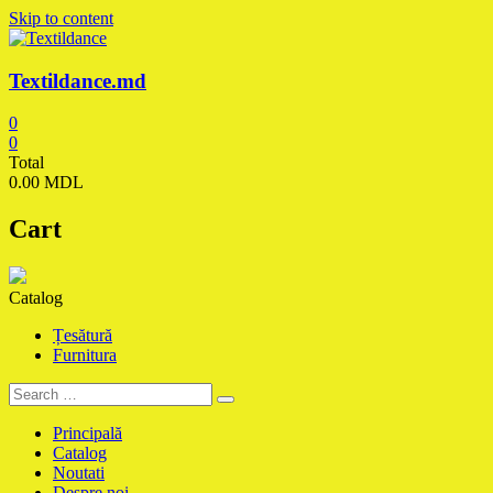
Skip to content
Textildance.md
0
0
Total
0.00 MDL
Cart
Catalog
Țesătură
Furnitura
Principală
Catalog
Noutati
Despre noi