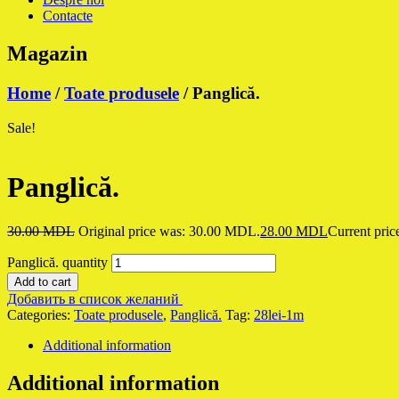
Contacte
Magazin
Home
/
Toate produsele
/ Panglică.
Sale!
Panglică.
30.00
MDL
Original price was: 30.00 MDL.
28.00
MDL
Current pric
Panglică. quantity
Add to cart
Добавить в список желаний
Categories:
Toate produsele
,
Panglică.
Tag:
28lei-1m
Additional information
Additional information