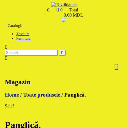
Skip
to
0
0
Total
content
Textildance.md
0.00 MDL
Catalog
Țesătură
Furnitura
Magazin
Home
/
Toate produsele
/ Panglică.
Sale!
Panglică.