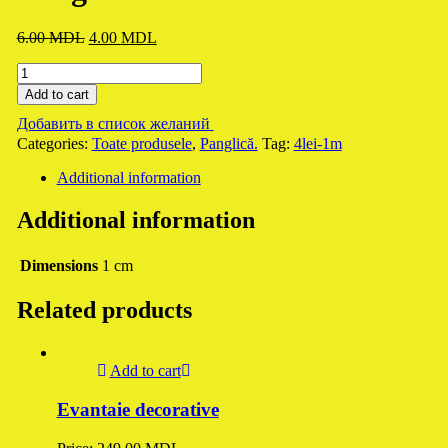
Original
Current
6.00
MDL
4.00
MDL
price
price
Panglică.
was:
is:
quantity
6.00 MDL.
4.00 MDL.
Add to cart
Добавить в список желаний
Categories:
Toate produsele
,
Panglică.
Tag:
4lei-1m
Additional information
Additional information
Dimensions
1 cm
Related products
Add to cart
Evantaie decorative