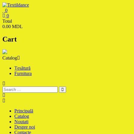
Skip
to
0
content
Textildance.md
0
Total
0.00 MDL
Cart
Catalog
Țesătură
Furnitura
Principală
Catalog
Noutati
Despre noi
Contacte