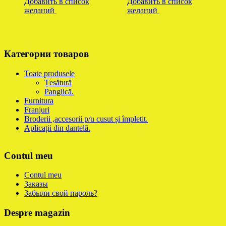
Добавить в список
Добавить в список
желаний
желаний
Категории товаров
Toate produsele
Țesătură
Panglică.
Furnitura
Franjuri
Broderii ,accesorii p/u cusut și împletit.
Aplicații din dantelă.
Contul meu
Contul meu
Заказы
Забыли свой пароль?
Despre magazin