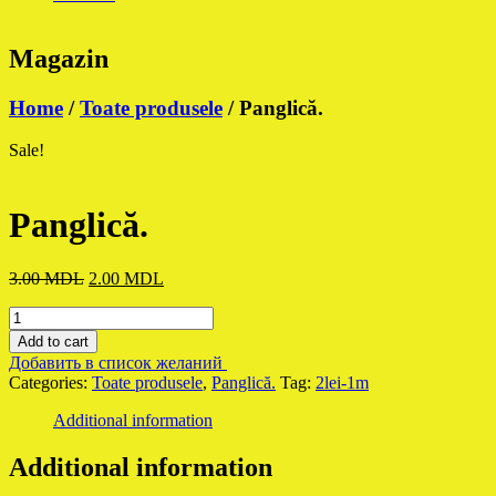
Magazin
Home
/
Toate produsele
/ Panglică.
Sale!
Panglică.
Original
Current
3.00
MDL
2.00
MDL
price
price
Panglică.
was:
is:
quantity
3.00 MDL.
2.00 MDL.
Add to cart
Добавить в список желаний
Categories:
Toate produsele
,
Panglică.
Tag:
2lei-1m
Additional information
Additional information