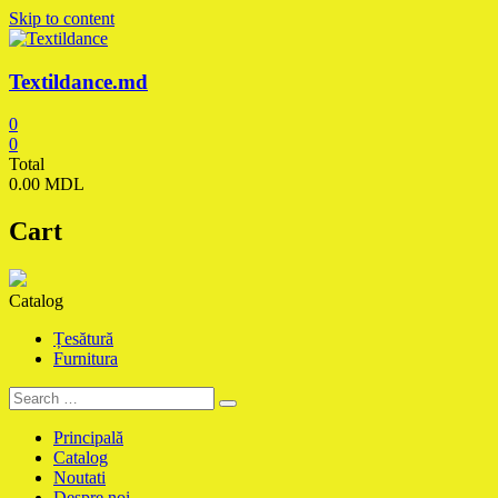
Skip to content
Textildance.md
0
0
Total
0.00 MDL
Cart
Catalog
Țesătură
Furnitura
Principală
Catalog
Noutati
Despre noi