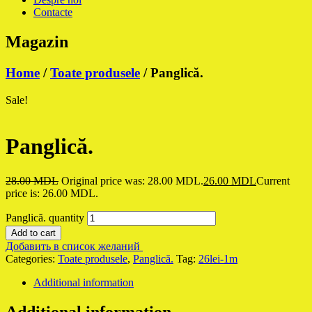
Contacte
Magazin
Home
/
Toate produsele
/ Panglică.
Sale!
Panglică.
28.00
MDL
Original price was: 28.00 MDL.
26.00
MDL
Current
price is: 26.00 MDL.
Panglică. quantity
Add to cart
Добавить в список желаний
Categories:
Toate produsele
,
Panglică.
Tag:
26lei-1m
Additional information
Additional information