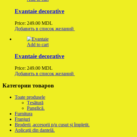
Evantaie decorative
Price:
249.00
MDL
Добавить в список желаний
Add to cart
Evantaie decorative
Price:
249.00
MDL
Добавить в список желаний
Категории товаров
Toate produsele
Țesătură
Panglică.
Furnitura
Franjuri
Broderii ,accesorii p/u cusut și împletit.
Aplicații din dantelă.