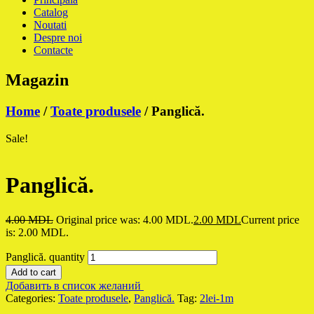
Catalog
Noutati
Despre noi
Contacte
Magazin
Home
/
Toate produsele
/ Panglică.
Sale!
Panglică.
4.00
MDL
Original price was: 4.00 MDL.
2.00
MDL
Current price
is: 2.00 MDL.
Panglică. quantity
Add to cart
Добавить в список желаний
Categories:
Toate produsele
,
Panglică.
Tag:
2lei-1m