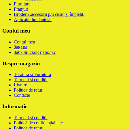
Furnitura
Franjuri
Broderii ,accesorii p/u cusut și împletit.
Aplicații din dantelă.
Contul meu
Contul meu
Заказы
Забыли свой пароль?
Despre magazin
Tesatura si Furnitura
Termeni si conditii
Livrare
Politica de retur
Contacte
Informație
Termeni si conditii
Politică de confidențialitate
Politica de retur