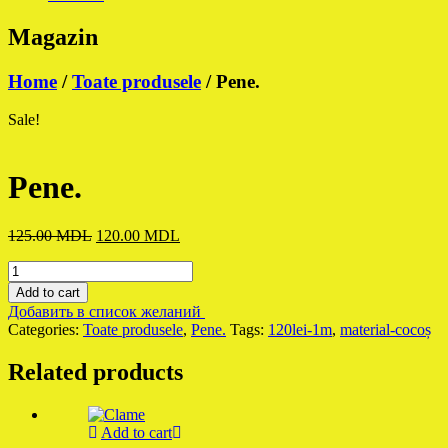
Magazin
Home
/
Toate produsele
/ Pene.
Sale!
Pene.
Original
Current
125.00
MDL
120.00
MDL
price
price
Pene.
was:
is:
quantity
125.00 MDL.
120.00 MDL.
Add to cart
Добавить в список желаний
Categories:
Toate produsele
,
Pene.
Tags:
120lei-1m
,
material-cocoș
Related products
Add to cart