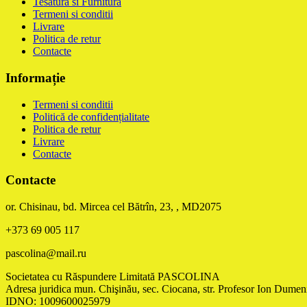
Tesatura si Furnitura
Termeni si conditii
Livrare
Politica de retur
Contacte
Informație
Termeni si conditii
Politică de confidențialitate
Politica de retur
Livrare
Contacte
Contacte
or. Chisinau, bd. Mircea cel Bătrîn, 23, , MD2075
+373 69 005 117
pascolina@mail.ru
Societatea cu Răspundere Limitată PASCOLINA
Adresa juridica mun. Chişinău, sec. Ciocana, str. Profesor Ion Dumeni
IDNO: 1009600025979