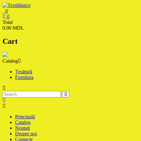
Skip
to
0
content
Textildance.md
0
Total
0.00 MDL
Cart
Catalog
Țesătură
Furnitura
Principală
Catalog
Noutati
Despre noi
Contacte