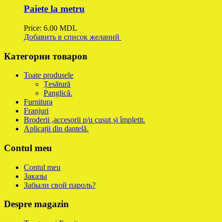
Paiete la metru
Price:
6.00
MDL
Добавить в список желаний
Категории товаров
Toate produsele
Țesătură
Panglică.
Furnitura
Franjuri
Broderii ,accesorii p/u cusut și împletit.
Aplicații din dantelă.
Contul meu
Contul meu
Заказы
Забыли свой пароль?
Despre magazin