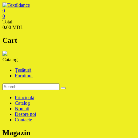
Skip
to
0
content
Textildance.md
0
Total
0.00 MDL
Cart
Catalog
Țesătură
Furnitura
Principală
Catalog
Noutati
Despre noi
Contacte
Magazin