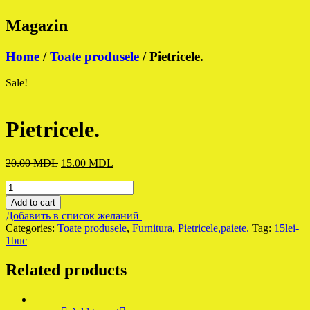
Magazin
Home
/
Toate produsele
/ Pietricele.
Sale!
Pietricele.
Original
Current
20.00
MDL
15.00
MDL
price
price
Pietricele.
was:
is:
quantity
20.00 MDL.
15.00 MDL.
Add to cart
Добавить в список желаний
Categories:
Toate produsele
,
Furnitura
,
Pietricele,paiete.
Tag:
15lei-
1buc
Related products