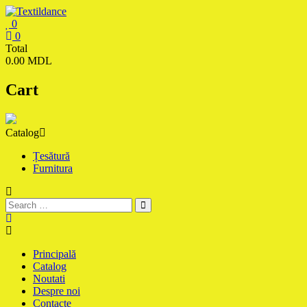
Skip
to
0
content
Textildance.md
0
Total
0.00 MDL
Cart
Catalog
Țesătură
Furnitura
Principală
Catalog
Noutati
Despre noi
Contacte