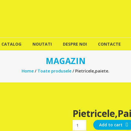
CATALOG
NOUTATI
DESPRE NOI
CONTACTE
MAGAZIN
Home
/
Toate produsele
/ Pietricele,paiete.
Pietricele,pa
Pietricele,paiete.
Add to cart
quantity