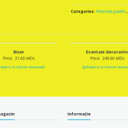
Categories:
Pietricele,paiete.
Biser
Evantaie decorativ
Price:
21.00
MDL
Price:
249.00
MDL
авить в список желаний
Добавить в список жела
agazin
Informație