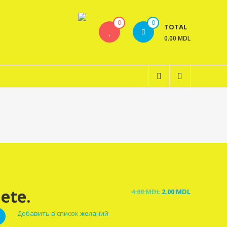
0
0
TOTAL
0.00 MDL
iete.
Original
Current
4.00
MDL
2.00
MDL
price
price
Добавить в список желаний
was:
is:
4.00 MDL.
2.00 MDL.