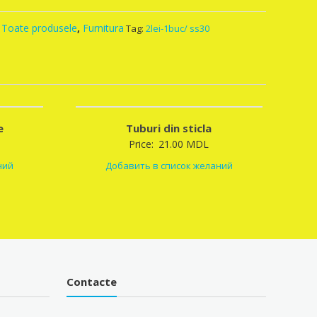
,
Toate produsele
,
Furnitura
Tag:
2lei-1buc/ ss30
e
Tuburi din sticla
Price:
21.00
MDL
ний
Добавить в список желаний
Contacte