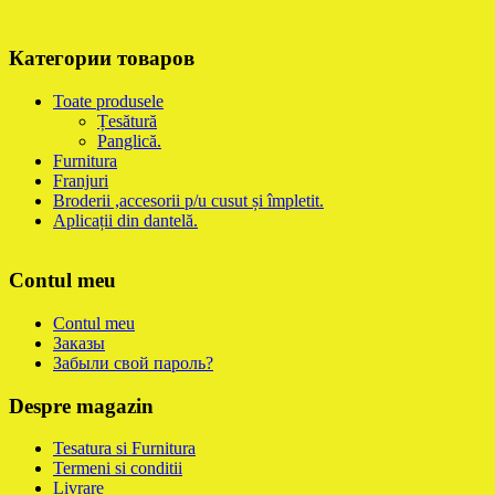
Категории товаров
Toate produsele
Țesătură
Panglică.
Furnitura
Franjuri
Broderii ,accesorii p/u cusut și împletit.
Aplicații din dantelă.
Contul meu
Contul meu
Заказы
Забыли свой пароль?
Despre magazin
Tesatura si Furnitura
Termeni si conditii
Livrare