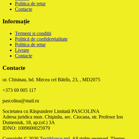
Politica de retur
Contacte
Informație
Termeni si conditii
Politică de confidențialitate
Politica de retur
Livrare
Contacte
Contacte
or. Chisinau, bd. Mircea cel Bătrîn, 23, , MD2075
+373 69 005 117
pascolina@mail.ru
Societatea cu Răspundere Limitată PASCOLINA
Adresa juridica mun. Chişinău, sec. Ciocana, str. Profesor Ion
Dumeniuk, 18, ap.(of.) 3A
IDNO: 1009600025979
Copyright © 2026
Textildance.md
. All rights reserved. Theme: