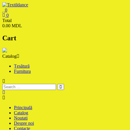
Skip
to
0
content
Textildance.md
0
Total
0.00 MDL
Cart
Catalog
Țesătură
Furnitura
Principală
Catalog
Noutati
Despre noi
Contacte