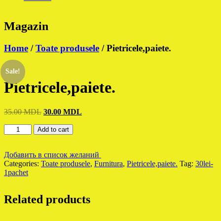
Magazin
Home
/
Toate produsele
/ Pietricele,paiete.
Sale!
Pietricele,paiete.
Original
Current
35.00
MDL
30.00
MDL
price
price
Pietricele,paiete.
was:
is:
Add to cart
quantity
35.00 MDL.
30.00 MDL.
Добавить в список желаний
Categories:
Toate produsele
,
Furnitura
,
Pietricele,paiete.
Tag:
30lei-
1pachet
Related products