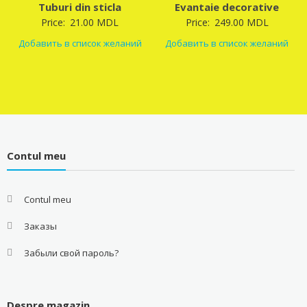
Tuburi din sticla
Evantaie decorative
Price:
21.00
MDL
Price:
249.00
MDL
Добавить в список желаний
Добавить в список желаний
Contul meu
Contul meu
Заказы
Забыли свой пароль?
Despre magazin