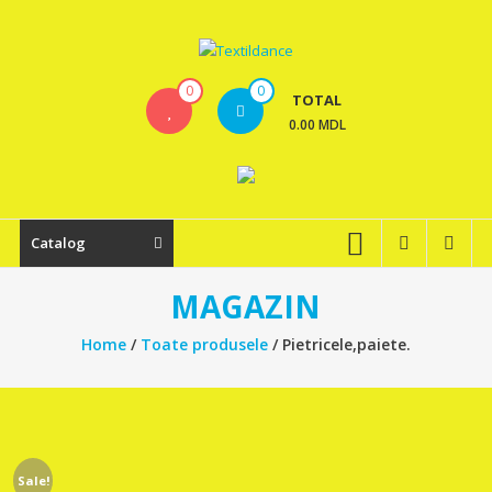
Skip
to
content
Textildance.md
0
0
TOTAL
0.00 MDL
Catalog
MAGAZIN
Home
/
Toate produsele
/ Pietricele,paiete.
Sale!