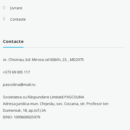
Livrare
Contacte
Contacte
or. Chisinau, bd. Mircea cel Bătrîn, 23, , MD2075
+373 69 005 117
pascolina@mail.ru
Societatea cu Răspundere Limitată PASCOLINA
Adresa juridica mun. Chişinău, sec. Ciocana, str. Profesor Ion
Dumeniuk, 18, ap.(of.) 3A
IDNO: 1009600025979