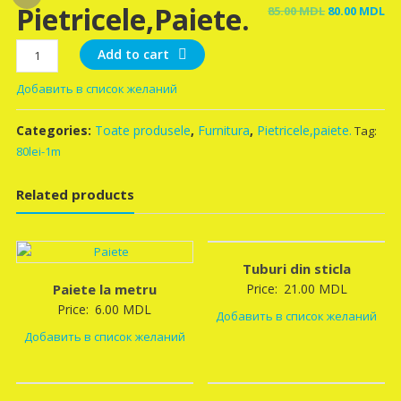
Pietricele,paiete.
Original
Cu
85.00
MDL
80.00
MDL
price
pr
Pietricele,paiete.
was:
is:
Add to cart
quantity
85.00 MDL.
80
Добавить в список желаний
Categories:
Toate produsele
,
Furnitura
,
Pietricele,paiete.
Tag:
80lei-1m
Related products
Tuburi din sticla
Paiete la metru
Price:
21.00
MDL
Price:
6.00
MDL
Добавить в список желаний
Добавить в список желаний