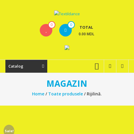
Skip
to
content
Textildance.md
0
0
TOTAL
0.00 MDL
Catalog
MAGAZIN
Home
/
Toate produsele
/ Rijilină.
Sale!