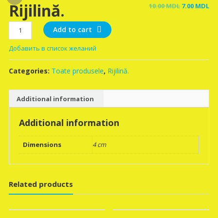
Rijilină.
Original
Cu
10.00
MDL
7.00
MDL
price
pr
Rijilină.
was:
is:
Add to cart
quantity
10.00 MDL.
7.
Добавить в список желаний
Categories:
Toate produsele
,
Rijilină.
Additional information
Additional information
Dimensions
4 cm
Related products