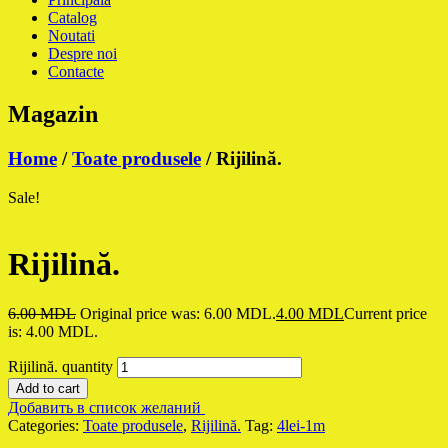
Catalog
Noutati
Despre noi
Contacte
Magazin
Home
/
Toate produsele
/ Rijilină.
Sale!
Rijilină.
6.00
MDL
Original price was: 6.00 MDL.
4.00
MDL
Current price
is: 4.00 MDL.
Rijilină. quantity
Add to cart
Добавить в список желаний
Categories:
Toate produsele
,
Rijilină.
Tag:
4lei-1m