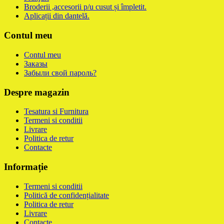
Broderii ,accesorii p/u cusut și împletit.
Aplicații din dantelă.
Contul meu
Contul meu
Заказы
Забыли свой пароль?
Despre magazin
Tesatura si Furnitura
Termeni si conditii
Livrare
Politica de retur
Contacte
Informație
Termeni si conditii
Politică de confidențialitate
Politica de retur
Livrare
Contacte