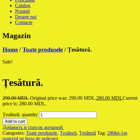
Catalog
Noutati
Despre noi
Contacte
Magazin
Home
/
Toate produsele
/ Țesătură.
Sale!
Țesătură.
290.00
MDL
Original price was: 290.00 MDL.
280.00
MDL
Current
price is: 280.00 MDL.
Țesătură. quantity
Add to cart
Добавить в список желаний
Categories:
Toate produsele
,
Țesătură
,
Țesătură
Tag:
280lei-1m
material pe baza de poliester