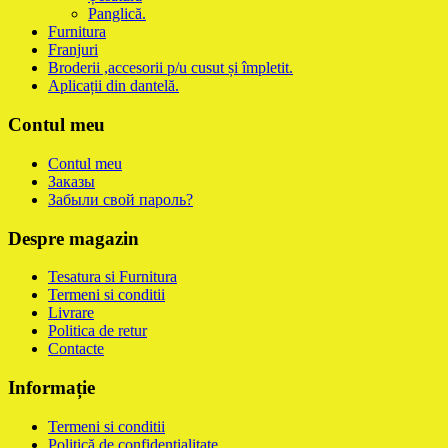
Panglică.
Furnitura
Franjuri
Broderii ,accesorii p/u cusut și împletit.
Aplicații din dantelă.
Contul meu
Contul meu
Заказы
Забыли свой пароль?
Despre magazin
Tesatura si Furnitura
Termeni si conditii
Livrare
Politica de retur
Contacte
Informație
Termeni si conditii
Politică de confidențialitate