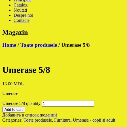
Catalog
Noutati
Despre noi
Contacte
Magazin
Home
/
Toate produsele
/ Umerase 5/8
Umerase 5/8
13.00
MDL
Umerase
Umerase 5/8 quantity
Add to cart
Добавить в список желаний
Categories:
Toate produsele
,
Furnitura
,
Umerase - copii si adult