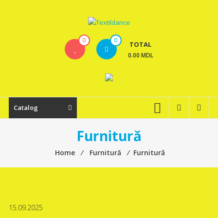
Skip
to
content
Textildance.md
0
0
TOTAL
0.00 MDL
Catalog
Furnitură
Home
⁄
Furnitură
⁄
Furnitură
15.09.2025