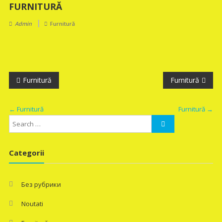
FURNITURĂ
Admin
Furnitură
Navigare
Furnitură
Furnitură
în
←
Furnitură
Furnitură
→
articole
Categorii
Без рубрики
Noutati