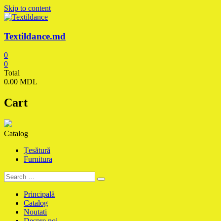
Skip to content
Textildance.md
0
0
Total
0.00 MDL
Cart
Catalog
Țesătură
Furnitura
Principală
Catalog
Noutati
Despre noi