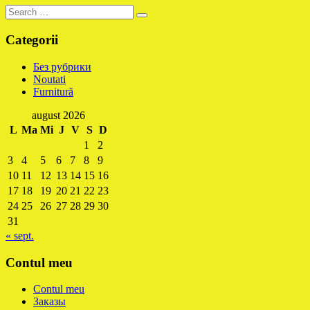
Categorii
Без рубрики
Noutati
Furnitură
august 2026
L
Ma
Mi
J
V
S
D
1
2
3
4
5
6
7
8
9
10
11
12
13
14
15
16
17
18
19
20
21
22
23
24
25
26
27
28
29
30
31
« sept.
Contul meu
Contul meu
Заказы