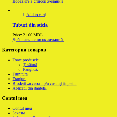
Добавить в список желаний
Add to cart
Tuburi din sticla
Price:
21.00
MDL
Добавить в список желаний
Категории товаров
Toate produsele
Țesătură
Panglică.
Furnitura
Franjuri
Broderii ,accesorii p/u cusut și împletit.
Aplicații din dantelă.
Contul meu
Contul meu
Заказы