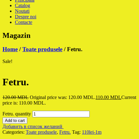
Catalog
Noutati
Despre noi
Contacte
Magazin
Home
/
Toate produsele
/ Fetru.
Sale!
Fetru.
120.00
MDL
Original price was: 120.00 MDL.
110.00
MDL
Current
price is: 110.00 MDL.
Fetru. quantity
Add to cart
Добавить в список желаний
Categories:
Toate produsele
,
Fetru.
Tag:
110lei-1m