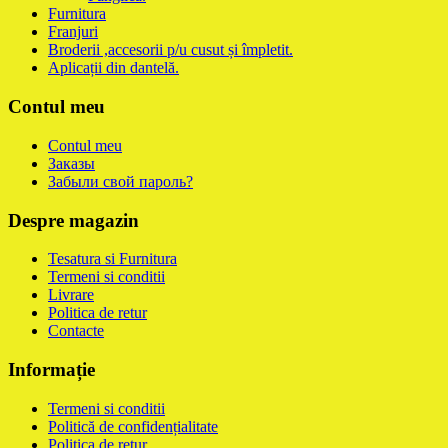
Furnitura
Franjuri
Broderii ,accesorii p/u cusut și împletit.
Aplicații din dantelă.
Contul meu
Contul meu
Заказы
Забыли свой пароль?
Despre magazin
Tesatura si Furnitura
Termeni si conditii
Livrare
Politica de retur
Contacte
Informație
Termeni si conditii
Politică de confidențialitate
Politica de retur