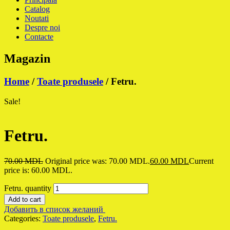
Catalog
Noutati
Despre noi
Contacte
Magazin
Home
/
Toate produsele
/ Fetru.
Sale!
Fetru.
70.00
MDL
Original price was: 70.00 MDL.
60.00
MDL
Current
price is: 60.00 MDL.
Fetru. quantity
Add to cart
Добавить в список желаний
Categories:
Toate produsele
,
Fetru.