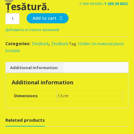
Țesătură.
Original
Cu
1 300.00
MDL
1 200.00
MDL
price
pr
Țesătură.
was:
is:
Add to cart
quantity
1
1
Добавить в список желаний
300.00 MDL.
20
Categories:
Țesătură
,
Țesătură
Tag:
1200lei-1m material-plasă
brodată
Additional information
Additional information
Dimensions
1.5 cm
Related products