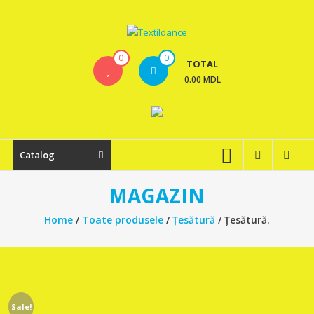
Skip
to
content
Textildance.md
0
0
TOTAL
0.00 MDL
Catalog
MAGAZIN
Home
/
Toate produsele
/
Țesătură
/ Țesătură.
Sale!