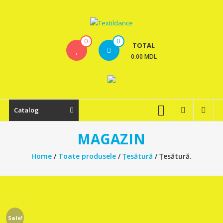
Skip
to
content
Textildance.md
0
0
TOTAL
0.00 MDL
Catalog
MAGAZIN
Home
/
Toate produsele
/
Țesătură
/ Țesătură.
Sale!