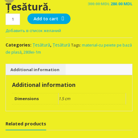
Țesătură.
Original
Cu
300.00
MDL
280.00
MDL
price
pr
Țesătură.
was:
is:
Add to cart
quantity
300.00 MDL.
28
Добавить в список желаний
Categories:
Țesătură
,
Țesătură
Tags:
material-cu peiete pe bază
de plasă
,
280lei-1m
Additional information
Additional information
Dimensions
1.5 cm
Related products