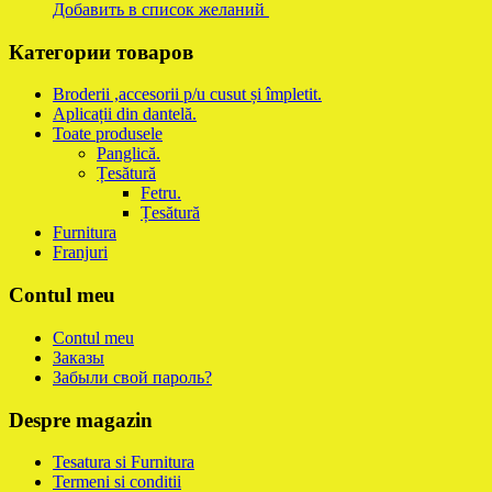
Добавить в список желаний
Категории товаров
Broderii ,accesorii p/u cusut și împletit.
Aplicații din dantelă.
Toate produsele
Panglică.
Țesătură
Fetru.
Țesătură
Furnitura
Franjuri
Contul meu
Contul meu
Заказы
Забыли свой пароль?
Despre magazin
Tesatura si Furnitura
Termeni si conditii