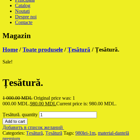
Catalog
Noutati
Despre noi
Contacte
Magazin
Home
/
Toate produsele
/
Țesătură
/ Țesătură.
Sale!
Țesătură.
1 000.00
MDL
Original price was: 1
000.00 MDL.
980.00
MDL
Current price is: 980.00 MDL.
Țesătură. quantity
Add to cart
Добавить в список желаний
Categories:
Țesătură
,
Țesătură
Tags:
980lei-1m
,
material-dantelă
premium