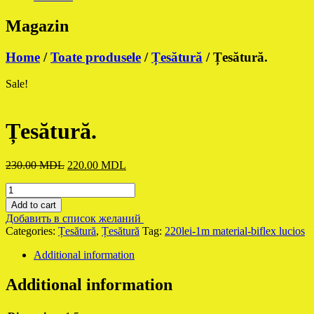
Magazin
Home
/
Toate produsele
/
Țesătură
/ Țesătură.
Sale!
Țesătură.
Original
Current
230.00
MDL
220.00
MDL
price
price
Țesătură.
was:
is:
quantity
230.00 MDL.
220.00 MDL.
Add to cart
Добавить в список желаний
Categories:
Țesătură
,
Țesătură
Tag:
220lei-1m material-biflex lucios
Additional information
Additional information