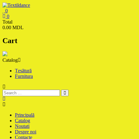
Skip
to
0
content
Textildance.md
0
Total
0.00 MDL
Cart
Catalog
Țesătură
Furnitura
Principală
Catalog
Noutati
Despre noi
Contacte