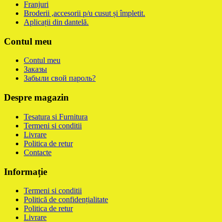
Franjuri
Broderii ,accesorii p/u cusut și împletit.
Aplicații din dantelă.
Contul meu
Contul meu
Заказы
Забыли свой пароль?
Despre magazin
Tesatura si Furnitura
Termeni si conditii
Livrare
Politica de retur
Contacte
Informație
Termeni si conditii
Politică de confidențialitate
Politica de retur
Livrare