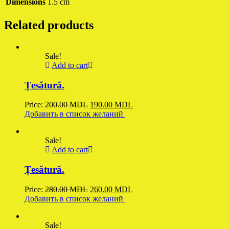
Dimensions
1.5 cm
Related products
Sale!
Add to cart
Țesătură.
Original
Current
Price:
200.00
MDL
190.00
MDL
price
price
Добавить в список желаний
was:
is:
200.00 MDL.
190.00 MDL.
Sale!
Add to cart
Țesătură.
Original
Current
Price:
280.00
MDL
260.00
MDL
price
price
Добавить в список желаний
was:
is:
280.00 MDL.
260.00 MDL.
Sale!